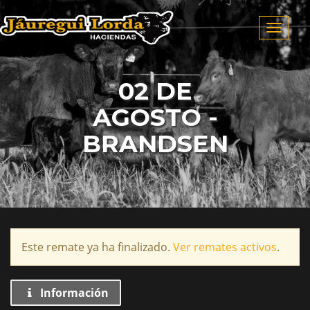
Menú
02 DE
AGOSTO -
BRANDSEN
Este remate ya ha finalizado.
Ver remates activos
.
Información